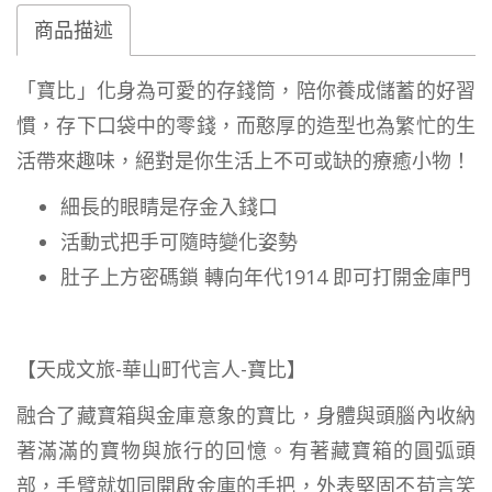
商品描述
「寶比」化身為可愛的存錢筒，陪你養成儲蓄的好習
慣，存下口袋中的零錢，而憨厚的造型也為繁忙的生
活帶來趣味，絕對是你生活上不可或缺的療癒小物！
細長的眼睛是存金入錢口
活動式把手可隨時變化姿勢
肚子上方密碼鎖 轉向年代1914 即可打開金庫門
【天成文旅-華山町代言人-寶比】
融合了藏寶箱與金庫意象的寶比，身體與頭腦內收納
著滿滿的寶物與旅行的回憶。有著藏寶箱的圓弧頭
部，手臂就如同開啟金庫的手把，外表堅固不苟言笑