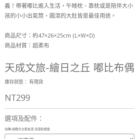
義！帶著嘟比進入生活，午睡枕、靠枕或是陪伴大小
孩的小小出氣筒，圓滾的大肚皆是最佳用途。
商品尺寸：約47×26×25cm (L×W×D)
商品材質：超柔布
天成文旅-繪日之丘 嘟比布偶
庫存狀態： 有現貨
NT299
選項及配件：
加購-瑞穗天合黃金湯 泡湯粉禮盒