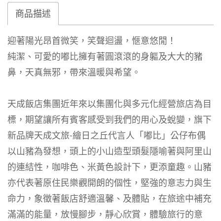
商品描述
迎著陽光昂首微笑，笑聲迴盪，愜意悠閒！
純潔、可愛的嘟比擁有著圓滾滾的身軀及大大的豬
鼻，天真無邪，帶來溫暖與希望。
天成飯店集團近年來以集團化與多元化經營旅店為目
標，期望讓所有賓客感受到我們的用心及蛻變，旗下
新品牌天成文旅-繪日之丘代言人「嘟比」公仔布偶
以山豬為發想，頭上的小山造型頭髮隱喻著與阿里山
的連結性，咖啡色、米黃色設計下，更添童趣。山豬
亦代表著原住民樂觀開朗的個性，堅強的意志力與生
命力，象徵著飯店舒適溫馨、及體貼，在旅途中補充
滿滿的能量，放慢腳步，靜心欣賞，體驗旅行的意