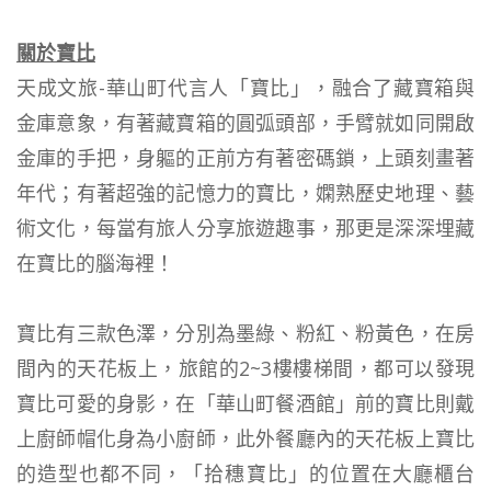
關於寶比
天成文旅-華山町代言人「寶比」，融合了藏寶箱與
金庫意象，有著藏寶箱的圓弧頭部，手臂就如同開啟
金庫的手把，身軀的正前方有著密碼鎖，上頭刻畫著
年代；有著超強的記憶力的寶比，嫻熟歷史地理、藝
術文化，每當有旅人分享旅遊趣事，那更是深深埋藏
在寶比的腦海裡！
寶比有三款色澤，分別為墨綠、粉紅、粉黃色，在房
間內的天花板上，旅館的2~3樓樓梯間，都可以發現
寶比可愛的身影，在「華山町餐酒館」前的寶比則戴
上廚師帽化身為小廚師，此外餐廳內的天花板上寶比
的造型也都不同，「拾穗寶比」的位置在大廳櫃台