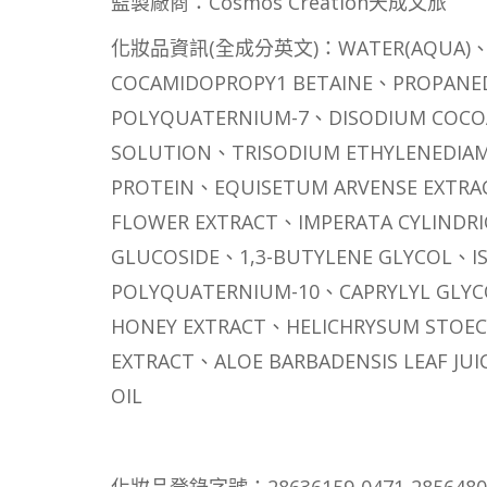
監製廠商：Cosmos Creation天成文旅
化妝品資訊(全成分英文)：WATER(AQUA)、SO
COCAMIDOPROPY1 BETAINE、PROPANE
POLYQUATERNIUM-7、DISODIUM COCO
SOLUTION、TRISODIUM ETHYLENEDIAM
PROTEIN、EQUISETUM ARVENSE EXTRA
FLOWER EXTRACT、IMPERATA CYLINDR
GLUCOSIDE、1,3-BUTYLENE GLYCOL、I
POLYQUATERNIUM-10、CAPRYLYL GLY
HONEY EXTRACT、HELICHRYSUM STOECH
EXTRACT、ALOE BARBADENSIS LEAF JU
OIL