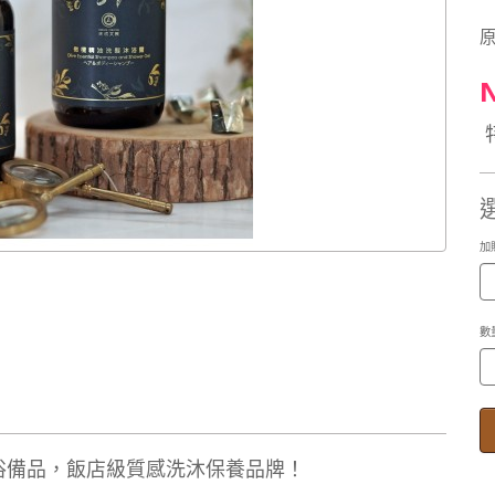
N
加
數
浴備品，飯店級質感洗沐保養品牌！