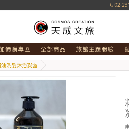
02-23
加價購專區
全部商品
旅館主題體驗
精油洗髮沐浴凝露
庫