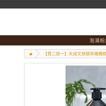
泡湯粉
【買二送一】天成文旅精萃橄欖