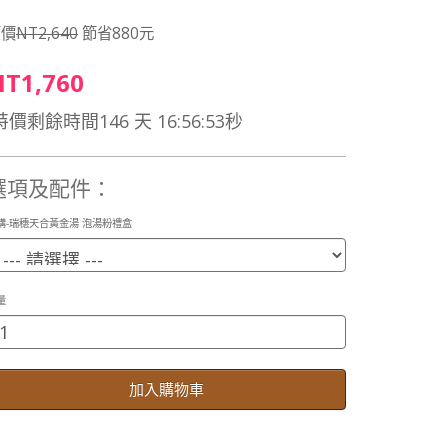
原價
NT2,640
節省880元
T1,760
特價剩餘時間
146
天
16
:
56
:
53
秒
選項及配件：
購-瑞穗天合黃金湯 泡湯粉禮盒
量
加入購物車