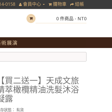
14-0158
會員中心
購物車
結帳
0 件商品 - NT0
藝術展演
【買二送一】天成文旅
精萃橄欖精油洗髮沐浴
凝露
存狀態： 有貨