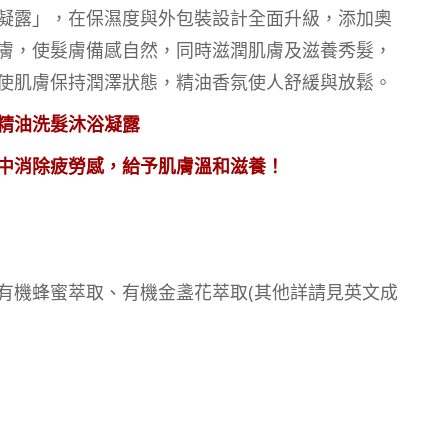
凝露」，在保濕度與外包裝設計全面升級，添加奧
膚，使髮膚備感自然，同時滋潤肌膚及滋養秀髮，
使肌膚保持潤澤狀態，精油香氛使人舒緩與放鬆。
精油洗髮沐浴凝露
中消除疲勞感，給予肌膚溫和滋養！
有機蜂蜜萃取、有機金盞花萃取(其他詳請見英文成