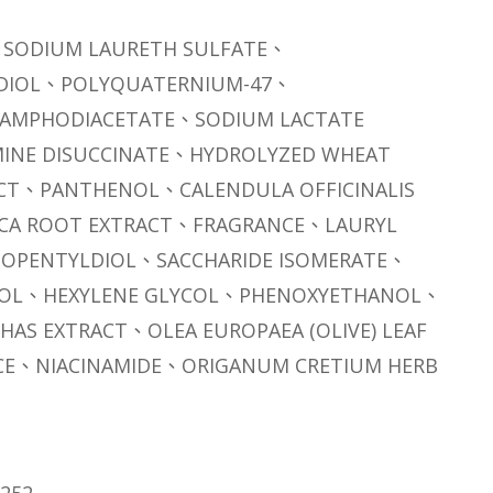
DIUM LAURETH SULFATE、
DIOL、POLYQUATERNIUM-47、
AMPHODIACETATE、SODIUM LACTATE
INE DISUCCINATE、HYDROLYZED WHEAT
CT、PANTHENOL、CALENDULA OFFICINALIS
ICA ROOT EXTRACT、FRAGRANCE、LAURYL
SOPENTYLDIOL、SACCHARIDE ISOMERATE、
COL、HEXYLENE GLYCOL、PHENOXYETHANOL、
AS EXTRACT、OLEA EUROPAEA (OLIVE) LEAF
ICE、NIACINAMIDE、ORIGANUM CRETIUM HERB