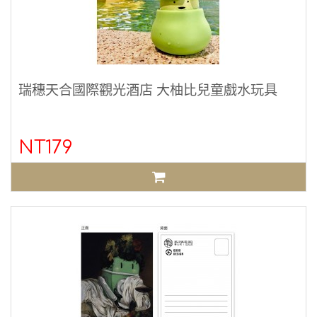
瑞穗天合國際觀光酒店 大柚比兒童戲水玩具
NT179