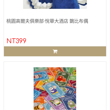
桃園高爾夫俱樂部·悅華大酒店 鵲比布偶
NT399