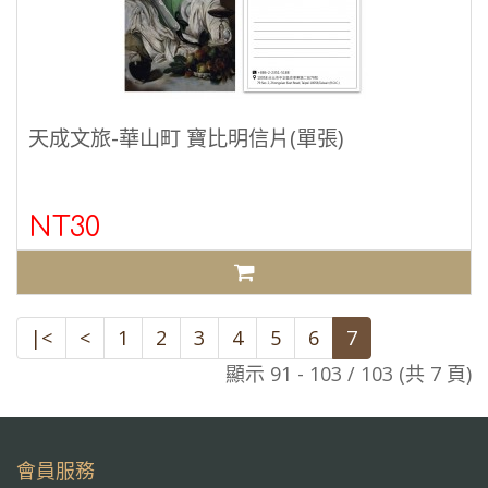
天成文旅-華山町 寶比明信片(單張)
NT30
|<
<
1
2
3
4
5
6
7
顯示 91 - 103 / 103 (共 7 頁)
會員服務