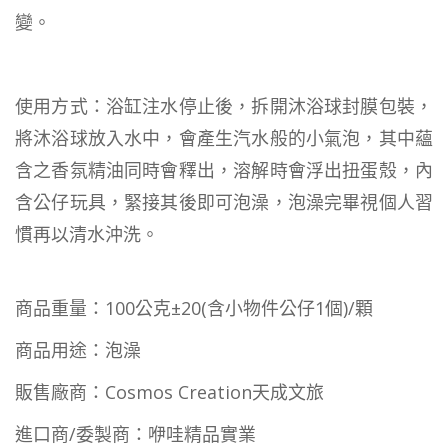
變。
使用方式：浴缸注水停止後，拆開沐浴球封膜包裝，
將沐浴球放入水中，會產生汽水般的小氣泡，其中蘊
含之香氛精油同時會釋出，溶解時會浮出扭蛋殼，內
含公仔玩具，緊接其後即可泡澡，泡澡完畢視個人習
慣再以清水沖洗。
商品重量：100公克±20(含小物件公仔1個)/顆
商品用途：泡澡
販售廠商：Cosmos Creation天成文旅
進口商/委製商：咿哇精品實業