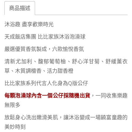
商品描述
沐浴趣 盡享歡樂時光
天成飯店集團 比比家族沐浴泡澡球
嚴選優質香氛製成，六款愉悅香氛
清新尤加利、馥郁葡萄柚、舒心洋甘菊、舒緩薰衣
草、木質調檀香、活力甜香橙
比比家族系列代言人化身為Q版公仔
每顆泡澡球內含一個公仔採隨機出貨
，一同收集樂趣
無限多
放鬆身心洗出嫩滑美肌，讓沐浴變成一場饒富童趣的
美妙時刻