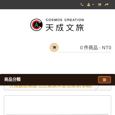
0 件商品 - NT0
商品分類
天成飯店集團 比比家族沐浴泡澡球(單顆)