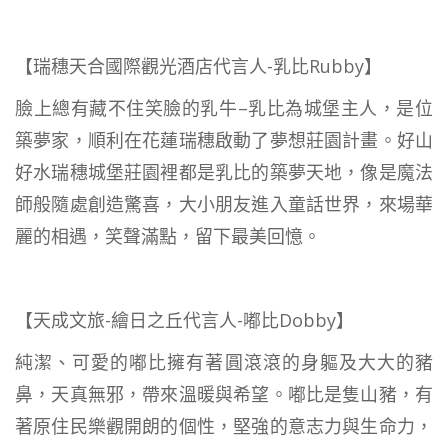
【瑞穗天合國際觀光酒店代言人-乳比Rubby】
臉上總有藏不住笑臉的乳牛–乳比為城堡主人，是位
築夢家，順利在花蓮瑞穗啟動了夢想莊園計畫。好山
好水瑞穗城堡莊園裡都是乳比的築夢天地，像是魔法
師般隨處創造驚喜，大小朋友進入童話世界，來場華
麗的相遇，笑聲滿點，留下最美回憶。
【天成文旅-繪日之丘代言人-嘟比Dobby】
純潔、可愛的嘟比擁有著圓滾滾的身軀及大大的豬
鼻，天真無邪，帶來溫暖與希望。嘟比是隻山豬，有
著原住民樂觀開朗的個性，堅強的意志力與生命力，