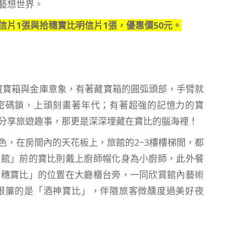
藝想世界。
片1張與拾穗寶比明信片1張，優惠價50元。
藏寶箱與金庫意象，有著藏寶箱的圓弧頭部，手臂就
密碼鎖，上頭刻畫著年代；有著超強的記憶力的寶
分享旅遊趣事，那更是深深埋藏在寶比的腦海裡！
色，在房間內的天花板上，旅館的2~3樓樓梯間，都
酒館」前的寶比則戴上廚師帽化身為小廚師，此外餐
拾穗寶比」的位置在大廳櫃台旁，一同欣賞館內藝術
眼簾的是「酒神寶比」，伴隨旅客微醺度過美好夜