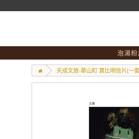
泡湯粉
天成文旅-華山町 寶比明信片(一套