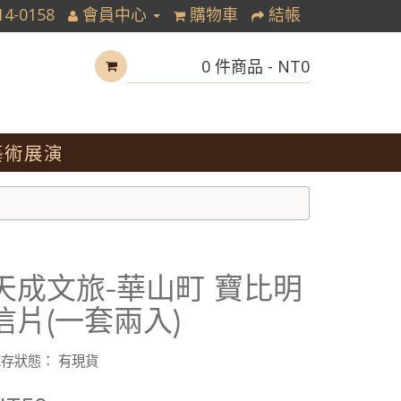
14-0158
會員中心
購物車
結帳
0 件商品 - NT0
藝術展演
天成文旅-華山町 寶比明
信片(一套兩入)
存狀態： 有現貨