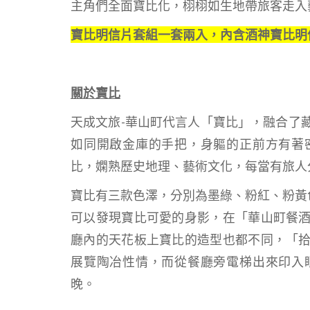
主角們全面寶比化，栩栩如生地帶旅客走入
寶比明信片套組一套兩入，內含酒神寶比明信
關於寶比
天成文旅-華山町代言人「寶比」，融合了
如同開啟金庫的手把，身軀的正前方有著
比，嫻熟歷史地理、藝術文化，每當有旅人
寶比有三款色澤，分別為墨綠、粉紅、粉黃
可以發現寶比可愛的身影，在「華山町餐
廳內的天花板上寶比的造型也都不同，「
展覽陶冶性情，而從餐廳旁電梯出來印入
晚。